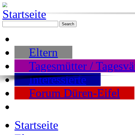
Eltern
Tagesmütter / Tagesvä
Interessierte
Forum Düren-Eifel
Startseite